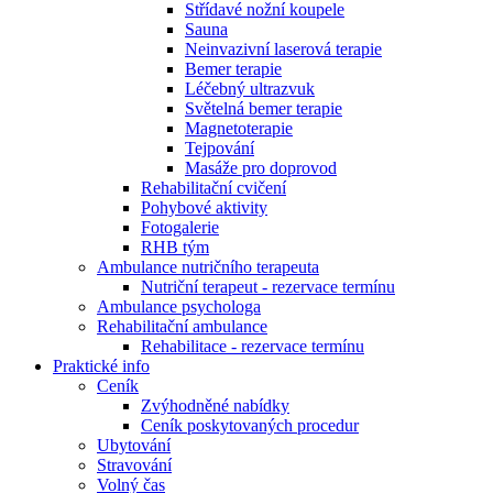
Střídavé nožní koupele
Sauna
Neinvazivní laserová terapie
Bemer terapie
Léčebný ultrazvuk
Světelná bemer terapie
Magnetoterapie
Tejpování
Masáže pro doprovod
Rehabilitační cvičení
Pohybové aktivity
Fotogalerie
RHB tým
Ambulance nutričního terapeuta
Nutriční terapeut - rezervace termínu
Ambulance psychologa
Rehabilitační ambulance
Rehabilitace - rezervace termínu
Praktické info
Ceník
Zvýhodněné nabídky
Ceník poskytovaných procedur
Ubytování
Stravování
Volný čas