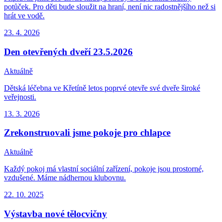
potůček. Pro děti bude sloužit na hraní, není nic radostnějšího než si
hrát ve vodě.
23. 4.
2026
Den otevřených dveří 23.5.2026
Aktuálně
Dětská léčebna ve Křetíně letos poprvé otevře své dveře široké
veřejnosti.
13. 3.
2026
Zrekonstruovali jsme pokoje pro chlapce
Aktuálně
Každý pokoj má vlastní sociální zařízení, pokoje jsou prostorné,
vzdušené. Máme nádhernou klubovnu.
22. 10.
2025
Výstavba nové tělocvičny