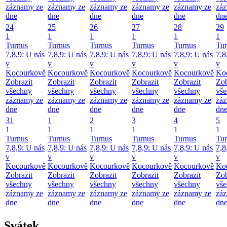
záznamy ze
záznamy ze
záznamy ze
záznamy ze
záznamy ze
zá
dne
dne
dne
dne
dne
dn
24
25
26
27
28
29
1
1
1
1
1
1
Turnus
Turnus
Turnus
Turnus
Turnus
Tur
7,8,9: U nás
7,8,9: U nás
7,8,9: U nás
7,8,9: U nás
7,8,9: U nás
7,8
v
v
v
v
v
v
Kocourkově
Kocourkově
Kocourkově
Kocourkově
Kocourkově
Ko
Zobrazit
Zobrazit
Zobrazit
Zobrazit
Zobrazit
Zob
všechny
všechny
všechny
všechny
všechny
vš
záznamy ze
záznamy ze
záznamy ze
záznamy ze
záznamy ze
zá
dne
dne
dne
dne
dne
dn
31
1
2
3
4
5
1
1
1
1
1
1
Turnus
Turnus
Turnus
Turnus
Turnus
Tur
7,8,9: U nás
7,8,9: U nás
7,8,9: U nás
7,8,9: U nás
7,8,9: U nás
7,8
v
v
v
v
v
v
Kocourkově
Kocourkově
Kocourkově
Kocourkově
Kocourkově
Ko
Zobrazit
Zobrazit
Zobrazit
Zobrazit
Zobrazit
Zob
všechny
všechny
všechny
všechny
všechny
vš
záznamy ze
záznamy ze
záznamy ze
záznamy ze
záznamy ze
zá
dne
dne
dne
dne
dne
dn
Svátek