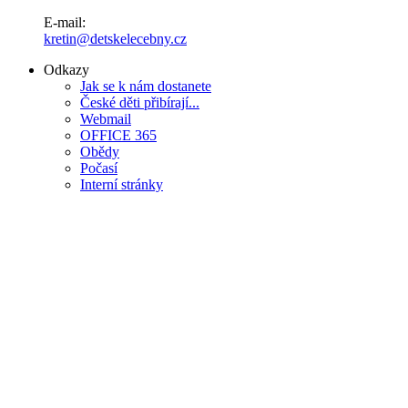
E-mail:
kretin@detskelecebny.cz
Odkazy
Jak se k nám dostanete
České děti přibírají...
Webmail
OFFICE 365
Obědy
Počasí
Interní stránky