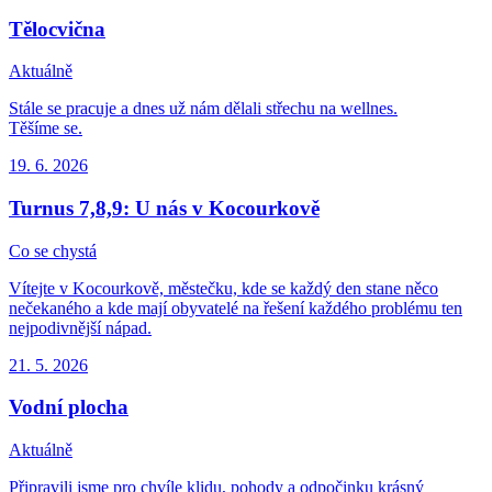
Tělocvična
Aktuálně
Stále se pracuje a dnes už nám dělali střechu na wellnes.
Těšíme se.
19. 6.
2026
Turnus 7,8,9: U nás v Kocourkově
Co se chystá
Vítejte v Kocourkově, městečku, kde se každý den stane něco
nečekaného a kde mají obyvatelé na řešení každého problému ten
nejpodivnější nápad.
21. 5.
2026
Vodní plocha
Aktuálně
Připravili jsme pro chvíle klidu, pohody a odpočinku krásný