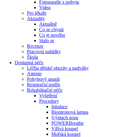
Fotogarafie z pobytu
Videa
Pro lékaře
Aktuality
Aktuálně
Co se chystá
Co je nového
Stalo se
Recenze
Pracovní nabídky
Škola
Dostupná péče
Léčba dětské obezity a nadváhy
Astenie
Pohybový aparát
Respirační potíže
Rehabilitační péče
Vyšetření
Procedury
Inhalace
Bioptronová lampa
Výplach nosu
POWERBreathe
Vířivá koupel
Mořská koupel