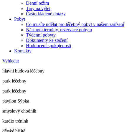
Denní režim
Tipy na výlet
Často kladené dotazy
Pobyt
Co musíte udělat pro léčebný pobyt v našem zařízení
Nástupní termíny, rezervace pobytu
Týdenní pobyty
Dokumenty ke stažení
Hodnocení spokojenosti
Kontakty
Vyhledat
hlavní budova léčebny
park léčebny
park léčebny
pavilon Sýpka
smyslový chodník
kardio trénink
dětské hřiště