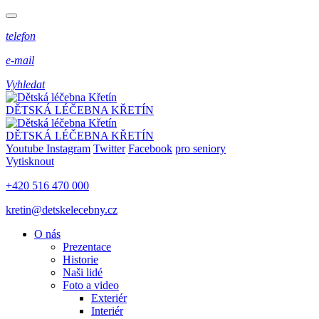
telefon
e-mail
Vyhledat
DĚTSKÁ LÉČEBNA KŘETÍN
DĚTSKÁ LÉČEBNA KŘETÍN
Youtube
Instagram
Twitter
Facebook
pro seniory
Vytisknout
+420 516 470 000
kretin@detskelecebny.cz
O nás
Prezentace
Historie
Naši lidé
Foto a video
Exteriér
Interiér