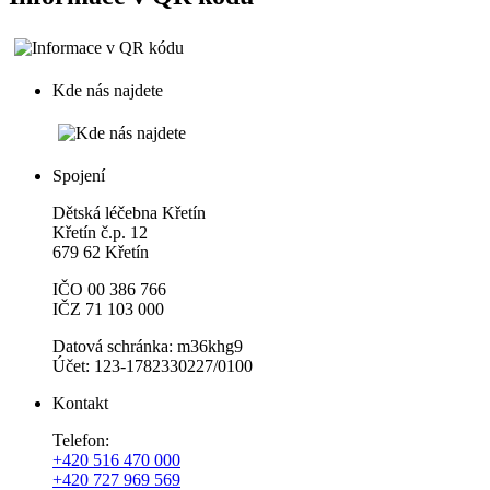
Kde nás najdete
Spojení
Dětská léčebna Křetín
Křetín č.p. 12
679 62 Křetín
IČO 00 386 766
IČZ 71 103 000
Datová schránka: m36khg9
Účet: 123-1782330227/0100
Kontakt
Telefon:
+420 516 470 000
+420 727 969 569