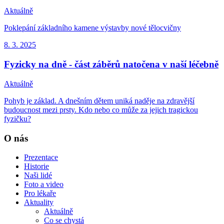
Aktuálně
Poklepání základního kamene výstavby nové tělocvičny
8. 3.
2025
Fyzicky na dně - část záběrů natočena v naší léčebně
Aktuálně
Pohyb je základ. A dnešním dětem uniká naděje na zdravější
budoucnost mezi prsty. Kdo nebo co může za jejich tragickou
fyzičku?
O nás
Prezentace
Historie
Naši lidé
Foto a video
Pro lékaře
Aktuality
Aktuálně
Co se chystá