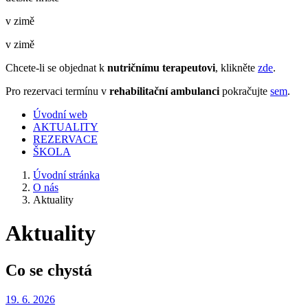
v zimě
v zimě
Chcete-li se objednat k
nutričnímu terapeutovi
, klikněte
zde
.
Pro rezervaci termínu v
rehabilitační ambulanci
pokračujte
sem
.
Úvodní web
AKTUALITY
REZERVACE
ŠKOLA
Úvodní stránka
O nás
Aktuality
Aktuality
Co se chystá
19. 6.
2026