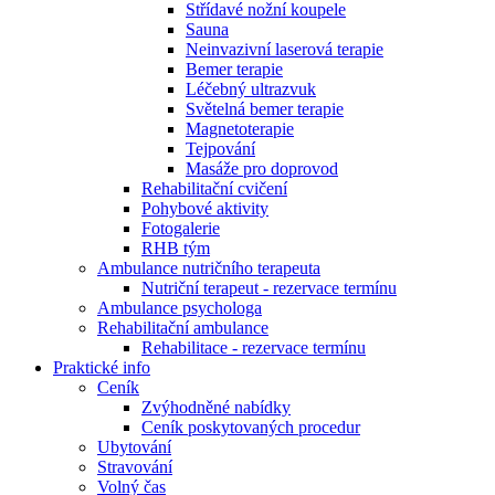
Střídavé nožní koupele
Sauna
Neinvazivní laserová terapie
Bemer terapie
Léčebný ultrazvuk
Světelná bemer terapie
Magnetoterapie
Tejpování
Masáže pro doprovod
Rehabilitační cvičení
Pohybové aktivity
Fotogalerie
RHB tým
Ambulance nutričního terapeuta
Nutriční terapeut - rezervace termínu
Ambulance psychologa
Rehabilitační ambulance
Rehabilitace - rezervace termínu
Praktické info
Ceník
Zvýhodněné nabídky
Ceník poskytovaných procedur
Ubytování
Stravování
Volný čas