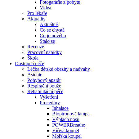
Fotogarafie z pobytu
Videa
Pro lékaře
Aktuality
Aktuálně
Co se chystá
Co je nového
Stalo se
Recenze
Pracovní nabídky
Škola
Dostupná péče
Léčba dětské obezity a nadváhy
Astenie
Pohybový aparát
Respirační potíže
Rehabilitační péče
Vyšetření
Procedury
Inhalace
Bioptronová lampa
Výplach nosu
POWERBreathe
Vířivá koupel
Mořská koupel