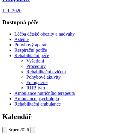
1. 1. 2020
Dostupná péče
Léčba dětské obezity a nadváhy
Astenie
Pohybový aparát
Respirační potíže
Rehabilitační péče
Vyšetření
Procedury
Rehabilitační cvičení
Pohybové aktivity
Fotogalerie
RHB tým
Ambulance nutričního terapeuta
Ambulance psychologa
Rehabilitační ambulance
Kalendář
Srpen
2026