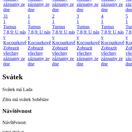
záznamy ze
záznamy ze
záznamy ze
záznamy ze
záznamy ze
zá
dne
dne
dne
dne
dne
dn
31
1
2
3
4
5
1
1
1
1
1
1
Turnus
Turnus
Turnus
Turnus
Turnus
Tur
7,8,9: U nás
7,8,9: U nás
7,8,9: U nás
7,8,9: U nás
7,8,9: U nás
7,8
v
v
v
v
v
v
Kocourkově
Kocourkově
Kocourkově
Kocourkově
Kocourkově
Ko
Zobrazit
Zobrazit
Zobrazit
Zobrazit
Zobrazit
Zob
všechny
všechny
všechny
všechny
všechny
vš
záznamy ze
záznamy ze
záznamy ze
záznamy ze
záznamy ze
zá
dne
dne
dne
dne
dne
dn
Svátek
Svátek má
Lada
Zítra má svátek
Soběslav
Návštěvnost
Návštěvnost: