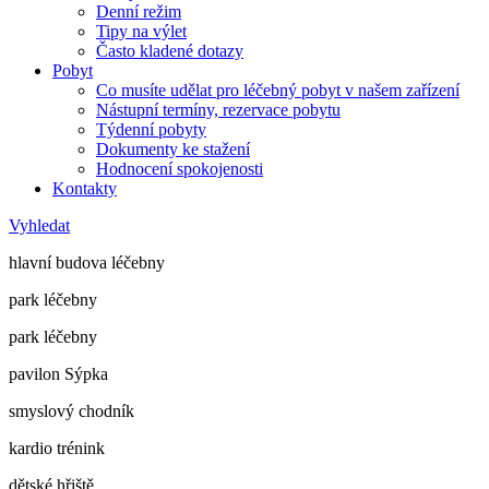
Denní režim
Tipy na výlet
Často kladené dotazy
Pobyt
Co musíte udělat pro léčebný pobyt v našem zařízení
Nástupní termíny, rezervace pobytu
Týdenní pobyty
Dokumenty ke stažení
Hodnocení spokojenosti
Kontakty
Vyhledat
hlavní budova léčebny
park léčebny
park léčebny
pavilon Sýpka
smyslový chodník
kardio trénink
dětské hřiště