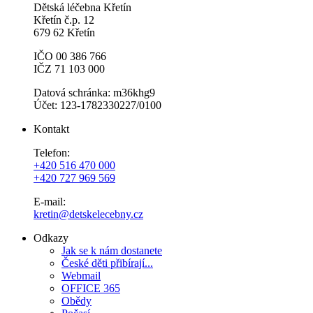
Dětská léčebna Křetín
Křetín č.p. 12
679 62 Křetín
IČO 00 386 766
IČZ 71 103 000
Datová schránka: m36khg9
Účet: 123-1782330227/0100
Kontakt
Telefon:
+420 516 470 000
+420 727 969 569
E-mail:
kretin@detskelecebny.cz
Odkazy
Jak se k nám dostanete
České děti přibírají...
Webmail
OFFICE 365
Obědy