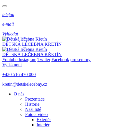
telefon
e-mail
Vyhledat
DĚTSKÁ LÉČEBNA KŘETÍN
DĚTSKÁ LÉČEBNA KŘETÍN
Youtube
Instagram
Twitter
Facebook
pro seniory
Vytisknout
+420 516 470 000
kretin@detskelecebny.cz
O nás
Prezentace
Historie
Naši lidé
Foto a video
Exteriér
Interiér