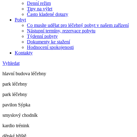
Denní režim
Tipy na výlet
Často kladené dotazy
Pobyt
Co musíte udělat pro léčebný pobyt v našem zařízení
Nástupní termíny, rezervace pobytu
Týdenní pobyty
Dokumenty ke stažení
Hodnocení spokojenosti
Kontakty
Vyhledat
hlavní budova léčebny
park léčebny
park léčebny
pavilon Sýpka
smyslový chodník
kardio trénink
dětské hřiště