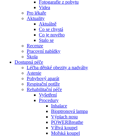
Fotogarafie z pobytu
Videa
Pro lékaře
Aktuality
Aktuálně
Co se chystá
Co je nového
Stalo se
Recenze
Pracovní nabídky
Škola
Dostupná péče
Léčba dětské obezity a nadváhy
Astenie
Pohybový aparát
Respirační potíže
Rehabilitační péče
Vyšetření
Procedury
Inhalace
Bioptronová lampa
Výplach nosu
POWERBreathe
Vířivá koupel
Mořská koupel