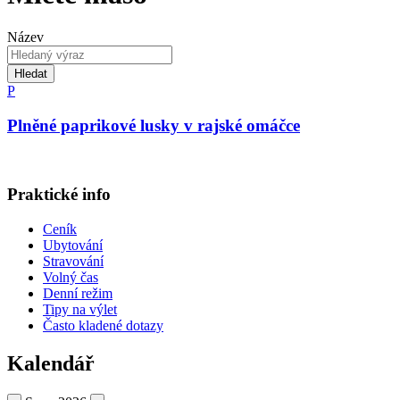
Název
Hledat
P
Plněné paprikové lusky v rajské omáčce
Praktické info
Ceník
Ubytování
Stravování
Volný čas
Denní režim
Tipy na výlet
Často kladené dotazy
Kalendář