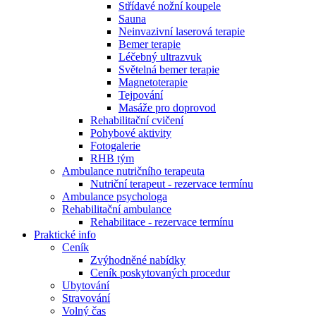
Střídavé nožní koupele
Sauna
Neinvazivní laserová terapie
Bemer terapie
Léčebný ultrazvuk
Světelná bemer terapie
Magnetoterapie
Tejpování
Masáže pro doprovod
Rehabilitační cvičení
Pohybové aktivity
Fotogalerie
RHB tým
Ambulance nutričního terapeuta
Nutriční terapeut - rezervace termínu
Ambulance psychologa
Rehabilitační ambulance
Rehabilitace - rezervace termínu
Praktické info
Ceník
Zvýhodněné nabídky
Ceník poskytovaných procedur
Ubytování
Stravování
Volný čas