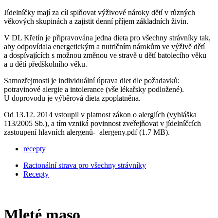
Jídelníčky mají za cíl splňovat výživové nároky dětí v různých
věkových skupinách a zajistit denní příjem základních živin.
V DL Křetín je připravována jedna dieta pro všechny strávníky tak,
aby odpovídala energetickým a nutričním nárokům ve výživě dětí
a dospívajících s možnou změnou ve stravě u dětí batolecího věku
a u dětí předškolního věku.
Samozřejmosti je individuální úprava diet dle požadavků:
potravinové alergie a intolerance (vše lékařsky podložené).
U doprovodu je výběrová dieta zpoplatněna.
Od 13.12. 2014 vstoupil v platnost zákon o alergiích (vyhláška
113/2005 Sb.), a tím vzniká povinnost zveřejňovat v jídelníčcích
zastoupení hlavních alergenů- alergeny.pdf (1.7 MB).
recepty
Racionální strava pro všechny strávníky
Recepty
Mleté maso