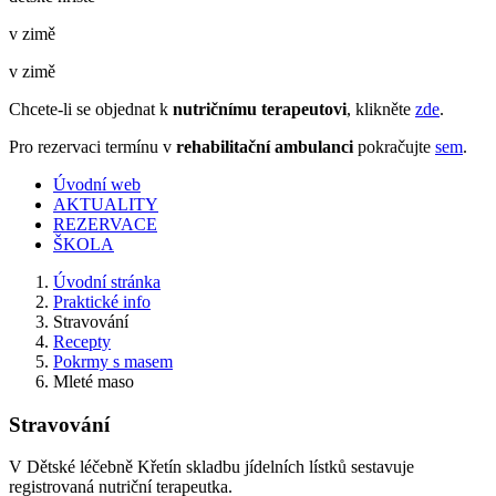
v zimě
v zimě
Chcete-li se objednat k
nutričnímu terapeutovi
, klikněte
zde
.
Pro rezervaci termínu v
rehabilitační ambulanci
pokračujte
sem
.
Úvodní web
AKTUALITY
REZERVACE
ŠKOLA
Úvodní stránka
Praktické info
Stravování
Recepty
Pokrmy s masem
Mleté maso
Stravování
V Dětské léčebně Křetín skladbu jídelních lístků sestavuje
registrovaná nutriční terapeutka.