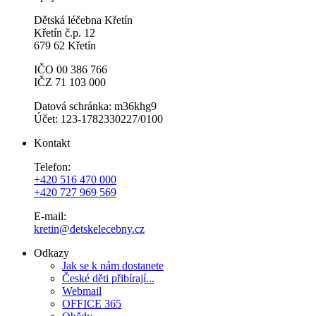
Dětská léčebna Křetín
Křetín č.p. 12
679 62 Křetín
IČO 00 386 766
IČZ 71 103 000
Datová schránka: m36khg9
Účet: 123-1782330227/0100
Kontakt
Telefon:
+420 516 470 000
+420 727 969 569
E-mail:
kretin@detskelecebny.cz
Odkazy
Jak se k nám dostanete
České děti přibírají...
Webmail
OFFICE 365