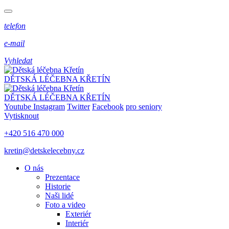
telefon
e-mail
Vyhledat
DĚTSKÁ LÉČEBNA KŘETÍN
DĚTSKÁ LÉČEBNA KŘETÍN
Youtube
Instagram
Twitter
Facebook
pro seniory
Vytisknout
+420 516 470 000
kretin@detskelecebny.cz
O nás
Prezentace
Historie
Naši lidé
Foto a video
Exteriér
Interiér