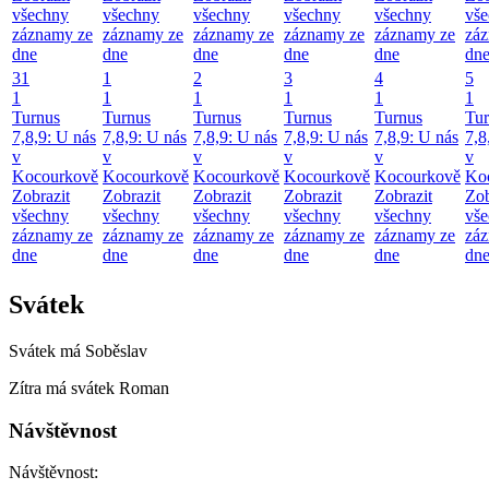
všechny
všechny
všechny
všechny
všechny
vš
záznamy ze
záznamy ze
záznamy ze
záznamy ze
záznamy ze
zá
dne
dne
dne
dne
dne
dn
31
1
2
3
4
5
1
1
1
1
1
1
Turnus
Turnus
Turnus
Turnus
Turnus
Tur
7,8,9: U nás
7,8,9: U nás
7,8,9: U nás
7,8,9: U nás
7,8,9: U nás
7,8
v
v
v
v
v
v
Kocourkově
Kocourkově
Kocourkově
Kocourkově
Kocourkově
Ko
Zobrazit
Zobrazit
Zobrazit
Zobrazit
Zobrazit
Zob
všechny
všechny
všechny
všechny
všechny
vš
záznamy ze
záznamy ze
záznamy ze
záznamy ze
záznamy ze
zá
dne
dne
dne
dne
dne
dn
Svátek
Svátek má
Soběslav
Zítra má svátek
Roman
Návštěvnost
Návštěvnost: